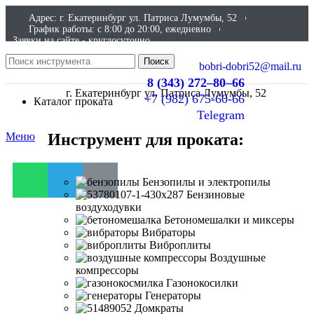
Адрес: г. Екатеринбург ул. Патриса Лумумбы, 52
График работы: c 8:00 до 20:00, ежедневно
Заявки на сайте - круглосуточно
Поиск
bobri-dobri52@mail.ru
8 (343) 272–80–66
г. Екатеринбург ул. Патриса Лумумбы, 52
+7 (982) 675-60-66
Каталог проката
Telegram
Инструмент для проката:
Меню
Бензопилы и электропилы
Бензиновые
воздуходувки
Бетономешалки и миксеры
Вибраторы
Виброплиты
Воздушные
компрессоры
Газонокосилки
Генераторы
Домкраты