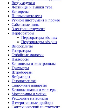
Воздуходувки
Лестницы и вышки тура
Бензорезы
Пневмопистолеты
Ручной инструмент и прочее
Сабельные пилы
Электроинструмент
Перфораторы
Перфораторы sds max
Перфораторы sds plus
Виброплиты
Генераторы
Отбойные молотки
Пылесосы
Бензопилы и электропилы
Триммеры
Штроборезы
Вибраторы
Газонокосилки
Сварочные аппараты
Бетономешалки и миксеры
Мотопомпы и мойки
Расходные материалы
Измерительные приборы
Сантехнический инструмент