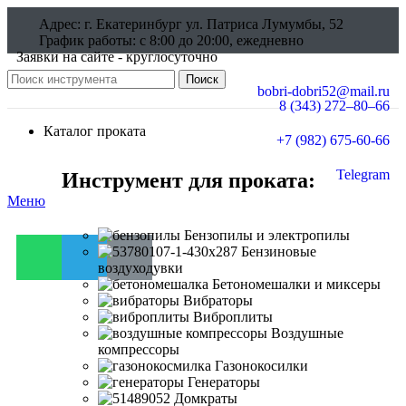
Адрес: г. Екатеринбург ул. Патриса Лумумбы, 52
График работы: c 8:00 до 20:00, ежедневно
Заявки на сайте - круглосуточно
Поиск
bobri-dobri52@mail.ru
8 (343) 272–80–66
г. Екатеринбург ул. Патриса Лумумбы, 52
Каталог проката
+7 (982) 675-60-66
Telegram
Инструмент для проката:
Меню
Бензопилы и электропилы
Бензиновые
воздуходувки
Бетономешалки и миксеры
Вибраторы
Виброплиты
Воздушные
компрессоры
Газонокосилки
Генераторы
Домкраты