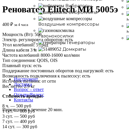
Вибраторы
Реноватор Elitech МИ 5005э
Виброплиты
Воздушные компрессоры
400
₽
за 4 часа
Мощность (Вт): 500
Газонокосилки
Электр. регулировка оборотов: есть
Генераторы
Угол колебаний: 5 град
Домкраты
Длина кабеля 3 м
Частота колебаний 8000-16000 кол/мин
Тип соединения: QOIS, OIS
Плавный пуск: есть
Поддержание постоянных оборотов под нагрузкой: есть
Возможность подключения к пылесосу: есть
Инструмент
Источник питания: от сети
Доставка
Вес нетто: 2.9 кг
Вопрос – ответ
Отзывы
Яндекс
Стоимость аренды:
Контакты
8 ч. — 500 руб
Перезвоним в течение 20 мин.
1 сут. — 600 руб
3 сут. — 500 руб
7 сут. — 400 руб
14 сут. — 300 руб