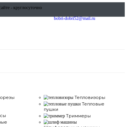
сайте - круглосуточно
bobri-dobri52@mail.ru
корезы
Тепловизоры
Тепловые
пушки
сы
Триммеры
ные