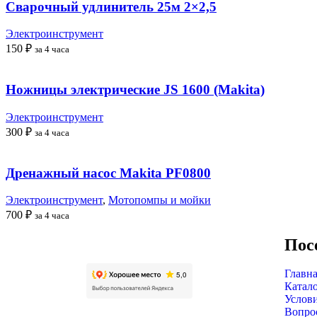
Сварочный удлинитель 25м 2×2,5
Электроинструмент
150
₽
за 4 часа
Ножницы электрические JS 1600 (Makita)
Электроинструмент
300
₽
за 4 часа
Дренажный насос Makita PF0800
Электроинструмент
,
Мотопомпы и мойки
700
₽
за 4 часа
Пос
Главна
Катало
Услови
Вопрос