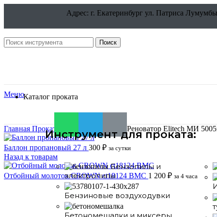
Адрес: г. Екатеринбург ул. Патриса Лумумбы
Поиск
Меню
Каталог проката
Главная
Прокат
Электроинструмент
Реноватор Elitech МИ 5005
Инструмент для проката:
Баллон пропановый 27 л
300
₽
за сутки
Назад к товарам
Бензопилы и
электропилы
Отбойный молоток CROWN ct18124 BMC
1 200
₽
за 4 часа
Бензиновые воздуходувки
т
Нажмите, чтобы увеличить
Бетономешалки и миксеры