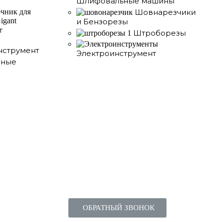
Шлифовальные машины
Шовнарезчики
и Бензорезы
т
Штроборезы
нструмент
Электроинструмент
чные
ОБРАТНЫЙ ЗВОНОК