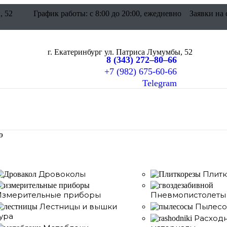
, 52
График работы: c 8:00 до 20:00, ежедневно
Заявки на 
г. Екатеринбург ул. Патриса Лумумбы, 52
8 (343) 272–80–66
+7 (982) 675-60-66
Telegram
э
Дровоколы
Плит
Измерительные приборы
Пневмопистолеты
Лестницы и вышки
Пылесо
ура
Расход