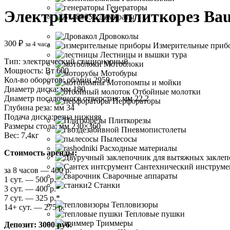
Генераторы
Электрический плиткорез B
Домкраты
Дровоколы
300
₽
за 4 часа
Измерительные приб
Лестницы и вышки тура
Тип: электрический стационарный
Мотоблоки
Мощность: Вт 600
Мотобуры
Кол-во оборотов: об/мин 2950
Мотопомпы и мойки
Диаметр диска: мм 180
Отбойные молотки
Диаметр посадочного отверстия: мм 22,2
Перфораторы
Глубина реза: мм 34
Подача диска:резца нижняя
Плиткорезы
Размеры стола: мм 230×360
Пневмопистолеты
Вес: 7,4кг
Пылесосы
Расходные материалы
Стоимость аренды:
Сантехнический инструме
за 8 часов — 400 р.
Сварочные аппараты
1 сут. — 500 р.
Станки
3 сут. — 400 р.*
7 сут. — 325 р.*
Тепловизоры
14+ сут. — 275 р.
Тепловые пушки
Триммеры
Депозит: 3000 руб.