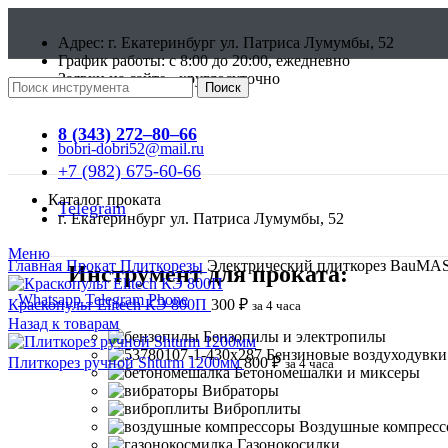
Адрес: г. Екатеринбург ул. Патриса Лумумбы, 52
График работы: c 8:00 до 20:00, ежедневно
Заявки на сайте - круглосуточно
Поиск
8 (343) 272–80–66
bobri-dobri52@mail.ru
+7 (982) 675-60-66
Каталог проката
Telegram
г. Екатеринбург ул. Патриса Лумумбы, 52
Меню
Главная
Прокат
Плиткорезы
Электрический плиткорез BauM
Инструмент для проката:
Whatsapp
Telegram
Phone
Краскопульт Elitech КЭ 800П
300
₽
за 4 часа
Назад к товарам
Бензопилы и электропилы
Бензиновые воздуходувки
Плиткорез ручной Shturm 1200мм
800
₽
за 4 часа
Бетономешалки и миксеры
Вибраторы
Виброплиты
Воздушные компрес
Нажмите, чтобы увеличить
Газонокосилки