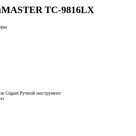
auMASTER TC-9816LX
оры
Ручной инструмент
нт