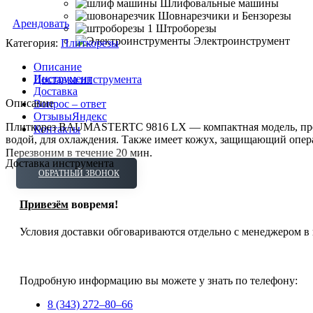
Шлифовальные машины
Шовнарезчики и Бензорезы
Арендовать
Штроборезы
Электроинструмент
Категория:
Плиткорезы
Описание
Инструмент
Доставка инструмента
Доставка
Описание
Вопрос – ответ
Отзывы
Яндекс
Плиткорез BAUMASTERTC 9816 LX — компактная модель, предн
Контакты
водой, для охлаждения. Также имеет кожух, защищающий операт
Перезвоним в течение 20 мин.
Доставка инструмента
ОБРАТНЫЙ ЗВОНОК
Привезём
вовремя!
Условия доставки обговариваются отдельно с менеджером в 
Подробную информацию вы можете у знать по телефону:
8 (343) 272–80–66