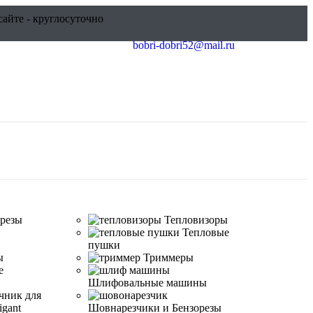
сайте - круглосуточно
bobri-dobri52@mail.ru
резы
Тепловизоры
Тепловые
пушки
ы
Триммеры
е
Шлифовальные машины
Шовнарезчики и Бензорезы