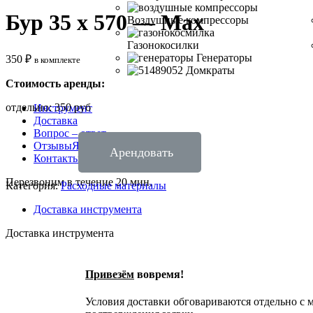
Бур 35 x 570 — Max
Воздушные компрессоры
Газонокосилки
Генераторы
350
₽
в комплекте
Домкраты
Стоимость аренды:
отдельно: 350 руб
Инструмент
Доставка
Вопрос – ответ
Отзывы
Яндекс
Арендовать
Контакты
Перезвоним в течение 20 мин.
Категория:
Расходные материалы
Доставка инструмента
Доставка инструмента
Привезём
вовремя!
Условия доставки обговариваются отдельно с 