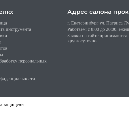
елю:
Адрес салона прок
ница
г. Екатеринбург ул. Патриса Л
ата инструмента
Работаем: c 8:00 до 20:00, еже
авки
Заявки на сайте принимаются
круглосуточно
т
нтов
ты
обработку персональных
нфиденциальности
ава защищены