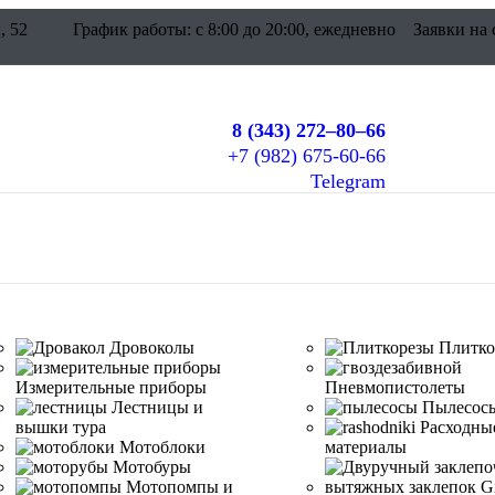
, 52
График работы: c 8:00 до 20:00, ежедневно
Заявки на 
г. Екатеринбург ул. Патриса Лумумбы, 52
8 (343) 272–80–66
+7 (982) 675-60-66
Telegram
Дровоколы
Плитко
Измерительные приборы
Пневмопистолеты
Лестницы и
Пылесос
вышки тура
Расходны
Мотоблоки
материалы
Мотобуры
Мотопомпы и