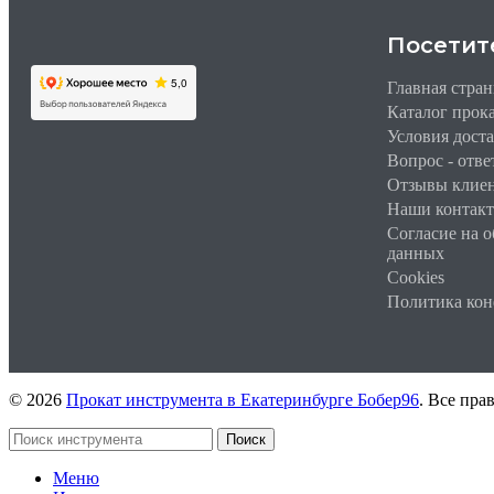
Посетит
Главная стра
Каталог прок
Условия дост
Вопрос - отве
Отзывы клие
Наши контак
Согласие на 
данных
Cookies
Политика ко
© 2026
Прокат инструмента в Екатеринбурге Бобер96
. Все пр
Поиск
Меню