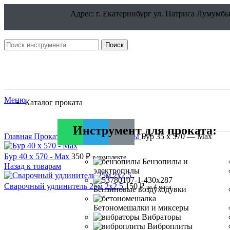
Адрес: г. Екатеринбург ул. Патриса Лумумбы
Поиск
Меню
Каталог проката
Инструмент для проката:
Главная
Прокат
Расходные материалы
Бур 35 x 570 — Max
Бур 40 x 570 - Max
350
₽
в комплекте
Бензопилы и
Назад к товарам
электропилы
Сварочный удлинитель 25м 2x2,5
150
₽
за 4 часа
Бензиновые воздуходувки
Бетономешалки и миксеры
Вибраторы
Нажмите, чтобы увеличить
Виброплиты