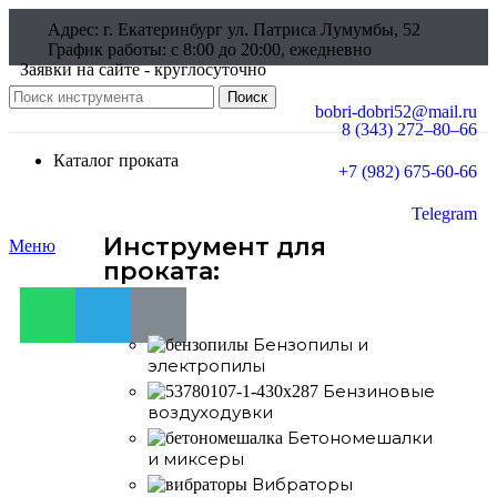
Адрес: г. Екатеринбург ул. Патриса Лумумбы, 52
График работы: c 8:00 до 20:00, ежедневно
Заявки на сайте - круглосуточно
Поиск
bobri-dobri52@mail.ru
8 (343) 272–80–66
г. Екатеринбург ул. Патриса Лумумбы, 52
Каталог проката
+7 (982) 675-60-66
Telegram
Инструмент для
Меню
проката:
Бензопилы и
электропилы
Бензиновые
воздуходувки
Бетономешалки
и миксеры
Вибраторы