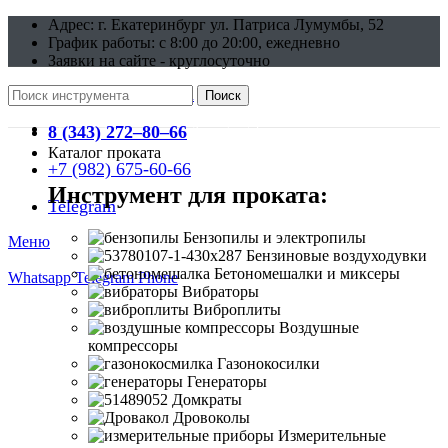
Адрес: г. Екатеринбург ул. Патриса Лумумбы, 52
График работы: c 8:00 до 20:00, ежедневно
Заявки на сайте - круглосуточно
bobri-dobri52@mail.ru
Поиск
8 (343) 272–80–66
г. Екатеринбург ул. Патриса Лумумбы, 52
Каталог проката
+7 (982) 675-60-66
Инструмент для проката:
Telegram
Бензопилы и электропилы
Меню
Бензиновые воздуходувки
Бетономешалки и миксеры
Whatsapp
Telegram
Phone
Вибраторы
Виброплиты
Воздушные
компрессоры
Газонокосилки
Генераторы
Домкраты
Дровоколы
Измерительные